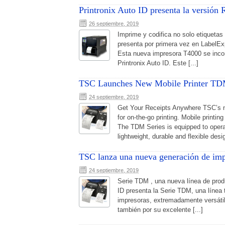
Printronix Auto ID presenta la versión
26 septiembre, 2019
Imprime y codifica no solo etiquetas
presenta por primera vez en LabelEx
Esta nueva impresora T4000 se incor
Printronix Auto ID. Este [...]
TSC Launches New Mobile Printer TD
24 septiembre, 2019
Get Your Receipts Anywhere TSC’s new
for on-the-go printing. Mobile printin
The TDM Series is equipped to operate
lightweight, durable and flexible desig
TSC lanza una nueva generación de impr
24 septiembre, 2019
Serie TDM , una nueva línea de prod
ID presenta la Serie TDM, una línea
impresoras, extremadamente versátile
también por su excelente [...]