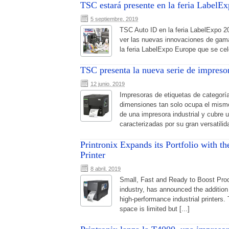
TSC estará presente en la feria LabelE
5 septiembre, 2019
TSC Auto ID en la feria LabelExpo 20
ver las nuevas innovaciones de gam
la feria LabelExpo Europe que se cele
TSC presenta la nueva serie de impre
12 junio, 2019
Impresoras de etiquetas de categorí
dimensiones tan solo ocupa el mismo
de una impresora industrial y cubre
caracterizadas por su gran versatilida
Printronix Expands its Portfolio with 
Printer
8 abril, 2019
Small, Fast and Ready to Boost Produc
industry, has announced the addition
high-performance industrial printers.
space is limited but [...]