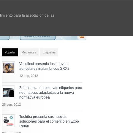
timiento para la aceptación de las
Sobre nosotros
Popular
Recientes
Etiquetas
Vocollect presenta los nuevos
auriculares inalámbricos SRX2
12 sep, 2012
Zebra lanza dos nuevas etiquetas para
neumáticos adaptadas a la nueva
normativa europea
26 sep, 2012
Toshiba presenta sus nuevas
soluciones para el comercio en Expo
Retail