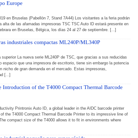
xpo Europe
19 en Bruselas (Pabellón 7, Stand 7A44) Los visitantes a la feria podrán
a alta de las afamadas impresoras TSC TSC Auto ID estará presente en
brara en Bruselas, Bélgica, los días 24 al 27 de septiembre. [...]
soras industriales compactas ML240P/ML340P
a superior La nueva serie ML240P de TSC, que gracias a sus reducidas
 espacio que una impresora de escritorio, tiene sin embargo la potencia
 un nicho de gran demanda en el mercado. Estas impresoras,
d [...]
the Introduction of the T4000 Compact Thermal Barcode
tivity Printronix Auto ID, a global leader in the AIDC barcode printer
 of the T4000 Compact Thermal Barcode Printer to its impressive line of
 The compact size of the T4000 allows it to fit in environments where