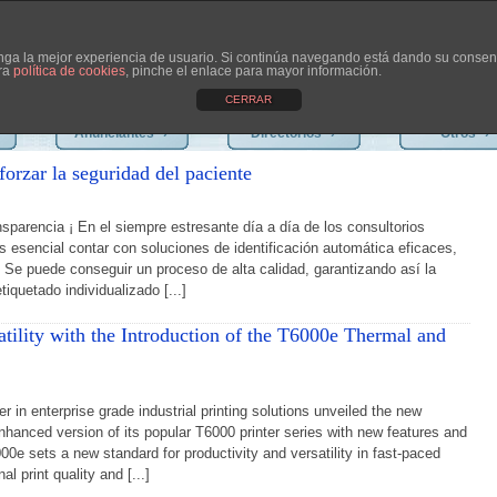
tenga la mejor experiencia de usuario. Si continúa navegando está dando su consen
tra
política de cookies
, pinche el enlace para mayor información.
CERRAR
Anunciantes
›
Directorios
›
Otros
›
orzar la seguridad del paciente
sparencia ¡ En el siempre estresante día a día de los consultorios
es esencial contar con soluciones de identificación automática eficaces,
s. Se puede conseguir un proceso de alta calidad, garantizando así la
iquetado individualizado [...]
atility with the Introduction of the T6000e Thermal and
der in enterprise grade industrial printing solutions unveiled the new
nhanced version of its popular T6000 printer series with new features and
0e sets a new standard for productivity and versatility in fast-paced
 print quality and [...]