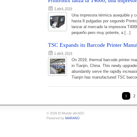
Printronix lanza la T4000, una impresor
3 abril, 2019
Una impresora térmica asequible y c
hasta 8 pulgadas por segundo Printr
lanzar al mercado la impresora T4000
pequeño pero muy potente, a [...]
TSC Expands its Barcode Printer Manufa
1 abril, 2019
On 2019, thermal barcode printer ma
in Tianjin, China. This newly upgraded
abundantly serve the rapidly increasi
Tianjin has manufactured TSC barcode
1
2
© 2026 El Mundo del ADC
Powered by
MARANÚ