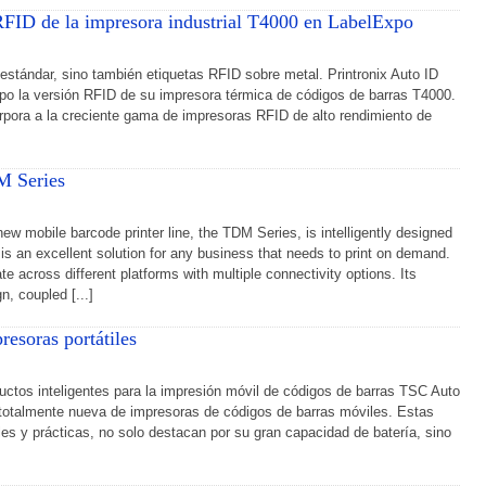
 RFID de la impresora industrial T4000 en LabelExpo
 estándar, sino también etiquetas RFID sobre metal. Printronix Auto ID
po la versión RFID de su impresora térmica de códigos de barras T4000.
pora a la creciente gama de impresoras RFID de alto rendimiento de
M Series
 mobile barcode printer line, the TDM Series, is intelligently designed
g is an excellent solution for any business that needs to print on demand.
 across different platforms with multiple connectivity options. Its
n, coupled [...]
esoras portátiles
uctos inteligentes para la impresión móvil de códigos de barras TSC Auto
 totalmente nueva de impresoras de códigos de barras móviles. Estas
s y prácticas, no solo destacan por su gran capacidad de batería, sino