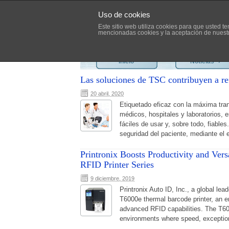
Uso de cookies
Este sitio web utiliza cookies para que usted 
mencionadas cookies y la aceptación de nues
Inicio
Noticias
›
Las soluciones de TSC contribuyen a ref
20 abril, 2020
Etiquetado eficaz con la máxima tran
médicos, hospitales y laboratorios, 
fáciles de usar y, sobre todo, fiable
seguridad del paciente, mediante el et
Printronix Boosts Productivity and Vers
RFID Printer Series
9 diciembre, 2019
Printronix Auto ID, Inc., a global lea
T6000e thermal barcode printer, an e
advanced RFID capabilities. The T600
environments where speed, exceptional