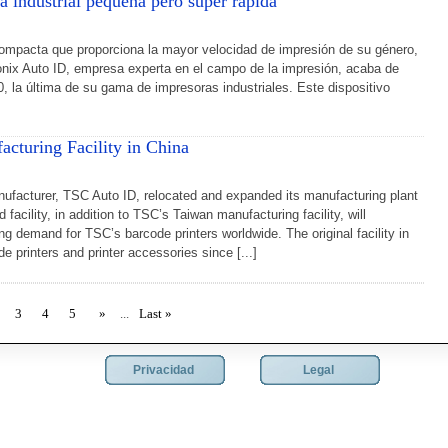
a industrial pequeña pero super rápida
ompacta que proporciona la mayor velocidad de impresión de su género,
onix Auto ID, empresa experta en el campo de la impresión, acaba de
, la última de su gama de impresoras industriales. Este dispositivo
cturing Facility in China
nufacturer, TSC Auto ID, relocated and expanded its manufacturing plant
 facility, in addition to TSC’s Taiwan manufacturing facility, will
ng demand for TSC’s barcode printers worldwide. The original facility in
 printers and printer accessories since [...]
3
4
5
»
...
Last »
Privacidad
Legal