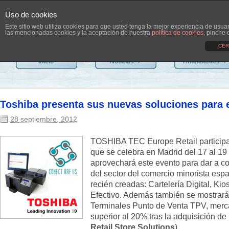
Uso de cookies
Este sitio web utiliza cookies para que usted tenga la mejor experiencia de usu
las mencionadas cookies y la aceptación de nuestra
política de cookies
, pinche 
CER
Inicio
Noticias
›
Anunciantes
›
Toshiba presenta sus nuevas soluciones para 
28 septiembre, 2012
TOSHIBA TEC Europe Retail participar
que se celebra en Madrid del 17 al 19
aprovechará este evento para dar a c
del sector del comercio minorista esp
recién creadas: Cartelería Digital, Ki
Efectivo. Además también se mostrará
Terminales Punto de Venta TPV, merca
superior al 20% tras la adquisición de 
Retail Store Solutions
).