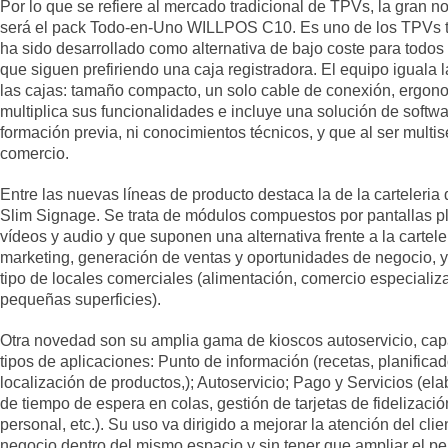
Por lo que se refiere al mercado tradicional de TPVs, la gran 
será el pack Todo-en-Uno WILLPOS C10. Es uno de los TPVs t
ha sido desarrollado como alternativa de bajo coste para todos
que siguen prefiriendo una caja registradora. El equipo iguala 
las cajas: tamaño compacto, un solo cable de conexión, ergono
multiplica sus funcionalidades e incluye una solución de softwa
formación previa, ni conocimientos técnicos, y que al ser multise
comercio.
Entre las nuevas líneas de producto destaca la de la carteleria d
Slim Signage. Se trata de módulos compuestos por pantallas
vídeos y audio y que suponen una alternativa frente a la cartele
marketing, generación de ventas y oportunidades de negocio, y
tipo de locales comerciales (alimentación, comercio especializ
pequeñas superficies).
Otra novedad son su amplia gama de kioscos autoservicio, capa
tipos de aplicaciones: Punto de información (recetas, planificad
localización de productos,); Autoservicio; Pago y Servicios (e
de tiempo de espera en colas, gestión de tarjetas de fidelizaci
personal, etc.). Su uso va dirigido a mejorar la atención del cl
negocio dentro del mismo espacio y sin tener que ampliar el pe