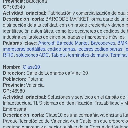
Provincia:
Barcelona
CP:
08340
Actividad_principal:
Fabricación y comercialización de equi
Descripcion_corta:
BARCODE MARKET forma parte de un gru
distribución de alta calidad, con un rápido creciente y dando r
identificación automática, como los escáneres de códigos de 
industriales, tablets de cinco pulgadas e impresoras móviles.
Palabras_clave:
Android
,
Barcode Market
,
Barcodeyes
,
BMK
impresoras portátiles. codigo barras
,
lectores codigo barras
,
l
RFID
,
soluciones ADC
,
Tablets
,
terminales de mano
,
Terminal
Nombre:
Clase10
Direccion:
Calle de Leonardo da Vinci 30
Poblacion:
Paterna
Provincia:
Valencia
CP:
46980
Actividad_principal:
Soluciones y servicios en el ámbito de l
Infraestructura TI, Sistemas de Identificación, Trazabilidad y 
Empresarial
Descripcion_corta:
Clase10 es una compañía valenciana fun
Parque Tecnológico de Valencia y en Castellón que proporci
mediana empresa y al sector público de la Comunidad Valenci