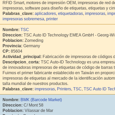
RFID Smart, motores de impresión OEM, impresoras de red de
impresoras, software para diseño de etiquetas, etiquetas y cin
Palabras_clave:
aplicadores
,
etiquetadoras
,
impresoras
,
impr
impresoras sobremesa
,
printer
Nombre:
TSC
Direccion:
TSC Auto ID Technology EMEA GmbH - Georg-W
Poblacion:
Zorneding
Provincia:
Germany
CP:
85604
Actividad_principal:
Fabricación de impresoras de códigos de
Descripcion_corta:
TSC Auto-ID Technology es una empresa 
de innovadoras impresoras de etiquetas de código de barras t
Fuimos el primer fabricante establecido en Taiwán en proporc
impresoras de etiquetas al mercado de la identificación automá
talla mundial de nuestros productos.
Palabras_clave:
impresoras
,
Printers
,
TSC
,
TSC Auto ID Tec
Nombre:
BMK (Barcode Market)
Direccion:
C/ Mont 58
Poblacion:
Vilassar de Mar