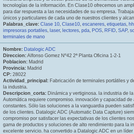
tecnologías de la información. En Clase10 ofrecemos un ampl
para dar respuesta a las necesidades de su empresa. Trabaja
únicos y particulares de cada uno de nuestros clientes y alca
Palabras_clave:
Clase 10
,
Clase10
,
escaneres
,
etiquetas
,
hh
impresoras portatiles
,
laser
,
lectores
,
pda
,
POS
,
RFID
,
SAP
,
s
terminales de mano
Nombre:
Datalogic ADC
Direccion:
Alfonso Gomez Nº42 2ª Planta Oficina 1-2-1
Poblacion:
Madrid
Provincia:
Madrid
CP:
28022
Actividad_principal:
Fabricación de terminales portátiles y 
la industria.
Descripcion_corta:
Dinámica y vertiginosa. la industria de l
Automática requiere compromiso. innovación y capacidad de 
constantes. Sólo las soluciones a la vanguardia pueden sati
de los clientes. Datalogic ADC (Automatic Data Capture) siem
compromiso por satisfacer las expectativas de los clientes no
gama de productos y soluciones de alto rendimiento para la in
excelente servicio. ha convertido a Datalogic ADC en un líder