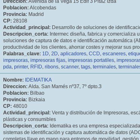
Direccion:
Avenida de la Vega 15 Edif 3 Plta2 Izda
Poblacion:
Alcobendas
Provincia:
Madrid
CP:
28108
Actividad_principal:
Desarrollo de soluciones de identificaci
Descripcion_corta:
Intermec diseña, fabrica y comercializa 
soluciones de captura de datos e identificación automática (A
productividad de los clientes, ahorrar costes y mejorar sus pr
Palabras_clave:
1D
,
2D
,
aplicadores
,
CCD
,
escaneres
,
etiqu
impresoras
,
impresoras fijas
,
impresoras portatiles
,
impresora
pda
,
printer
,
RFID
,
ribons
,
scanner
,
tags
,
terminales
,
terminal
Nombre:
IDEMATIKA
Direccion:
Alda. San Mamés nº37, 7º dpto.3
Poblacion:
Bilbao
Provincia:
Bizkaia
CP:
48010
Actividad_principal:
Venta y distribución de Impresoras, escá
plásticas y consumibles
Descripcion_corta:
Idematika es una empresa especializada
sistemas de identificación y captura automática de datos (AD
completas llave en mano para entornos de movilidad, gestión