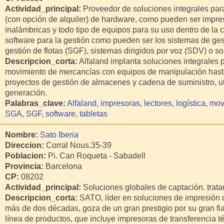
Actividad_principal:
Proveedor de soluciones integrales para
(con opción de alquiler) de hardware, como pueden ser impreso
inalámbricas y todo tipo de equipos para su uso dentro de la
software para la gestión como pueden ser los sistemas de ge
gestión de flotas (SGF), sistemas dirigidos por voz (SDV) o s
Descripcion_corta:
Alfaland implanta soluciones integrales 
movimiento de mercancías con equipos de manipulación hasta
proyectos de gestión de almacenes y cadena de suministro, ut
generación.
Palabras_clave:
Alfaland
,
impresoras
,
lectores
,
logística
,
mov
SGA
,
SGF
,
software
,
tabletas
Nombre:
Sato Iberia
Direccion:
Corral Nous.35-39
Poblacion:
Pi. Can Roqueta - Sabadell
Provincia:
Barcelona
CP:
08202
Actividad_principal:
Soluciones globales de captación. trata
Descripcion_corta:
SATO, líder en soluciones de impresión
más de dos décadas, goza de un gran prestigio por su gran fia
línea de productos, que incluye impresoras de transferencia té