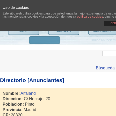
Uso de cookies
Este sitio web utiliza cookies para que usted tenga la mejor experiencia de usu
las mencionadas cookies y la aceptación de nuestra
política de cookies
, pinche 
CER
Inicio
Noticias
›
Anunciantes
›
Indice anuncian
Búsqueda 
Directorio [Anunciantes]
Nombre:
Alfaland
Direccion:
C/ Horcajo, 20
Poblacion:
Pinto
Provincia:
Madrid
CP:
28320