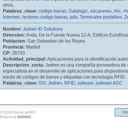
otros.
Palabras_clave:
codigo barras
,
Datalogic
,
escaneres
,
hhc
,
H
Intermec
,
lectores codigo barras
,
pda
,
Terminales portatiles
,
Z
Nombre:
Jedren ID Solutions
Direccion:
Avda. De la Fuente Nueva 12-A, Edificio EuroBus
Poblacion:
San Sebastian de los Reyes
Provincia:
Madrid
CP:
28703
Actividad_principal:
Aplicaciones para la identificación auto
Descripcion_corta:
Jedren es una compañía proveedora de s
especialista en el desarrollo de aplicaciones para dispositivos
través de códigos de barras y etiquetas con tecnología RFID.
Palabras_clave:
ISV
,
Jedren
,
RFID
,
sofware
,
sofware ADC
Pri
© 2026 El Mundo del ADC
Powered by
MARANÚ