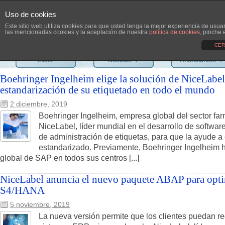
Uso de cookies
Este sitio web utiliza cookies para que usted tenga la mejor experiencia de usu
las mencionadas cookies y la aceptación de nuestra
política de cookies
, pinche 
CER
Inicio
Noticias
›
Anunciantes
›
Boehringer Ingelheim elige la solución de NiceLabel 
estandarización de su etiquetado en todo el mundo
2 diciembre, 2019
Boehringer Ingelheim, empresa global del sector fa
NiceLabel, líder mundial en el desarrollo de softwar
de administración de etiquetas, para que la ayude a
estandarizado. Previamente, Boehringer Ingelheim h
global de SAP en todos sus centros [...]
NiceLabel anuncia el nuevo paquete ABAP para opti
S4/HANA
5 noviembre, 2019
La nueva versión permite que los clientes puedan red