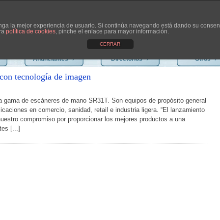
tenga la mejor experiencia de usuario. Si continúa navegando está dando su consen
tra
política de cookies
, pinche el enlace para mayor información.
CERRAR
Anunciantes
›
Directorios
›
Otros
›
 con tecnología de imagen
a gama de escáneres de mano SR31T. Son equipos de propósito general
licaciones en comercio, sanidad, retail e industria ligera. “El lanzamiento
uestro compromiso por proporcionar los mejores productos a una
es [...]