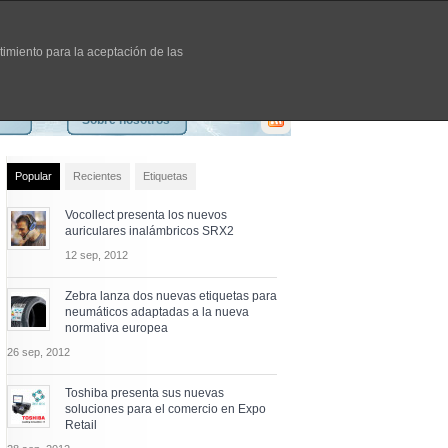
timiento para la aceptación de las
Sobre nosotros
Popular
Recientes
Etiquetas
Vocollect presenta los nuevos
auriculares inalámbricos SRX2
12 sep, 2012
Zebra lanza dos nuevas etiquetas para
neumáticos adaptadas a la nueva
normativa europea
26 sep, 2012
Toshiba presenta sus nuevas
soluciones para el comercio en Expo
Retail