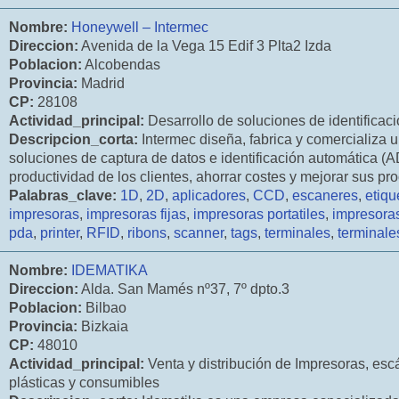
Nombre:
Honeywell – Intermec
Direccion:
Avenida de la Vega 15 Edif 3 Plta2 Izda
Poblacion:
Alcobendas
Provincia:
Madrid
CP:
28108
Actividad_principal:
Desarrollo de soluciones de identificaci
Descripcion_corta:
Intermec diseña, fabrica y comercializa 
soluciones de captura de datos e identificación automática (A
productividad de los clientes, ahorrar costes y mejorar sus pr
Palabras_clave:
1D
,
2D
,
aplicadores
,
CCD
,
escaneres
,
etiqu
impresoras
,
impresoras fijas
,
impresoras portatiles
,
impresora
pda
,
printer
,
RFID
,
ribons
,
scanner
,
tags
,
terminales
,
terminal
Nombre:
IDEMATIKA
Direccion:
Alda. San Mamés nº37, 7º dpto.3
Poblacion:
Bilbao
Provincia:
Bizkaia
CP:
48010
Actividad_principal:
Venta y distribución de Impresoras, escá
plásticas y consumibles