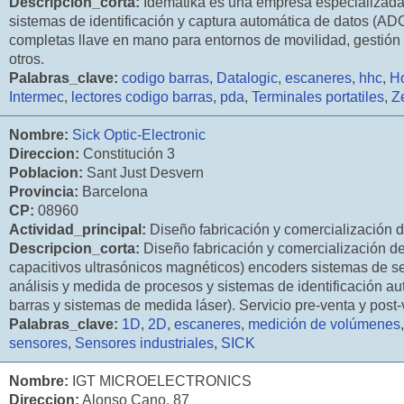
Descripcion_corta:
Idematika es una empresa especializada
sistemas de identificación y captura automática de datos (AD
completas llave en mano para entornos de movilidad, gestión
otros.
Palabras_clave:
codigo barras
,
Datalogic
,
escaneres
,
hhc
,
H
Intermec
,
lectores codigo barras
,
pda
,
Terminales portatiles
,
Z
Nombre:
Sick Optic-Electronic
Direccion:
Constitución 3
Poblacion:
Sant Just Desvern
Provincia:
Barcelona
CP:
08960
Actividad_principal:
Diseño fabricación y comercialización d
Descripcion_corta:
Diseño fabricación y comercialización de
capacitivos ultrasónicos magnéticos) encoders sistemas de se
análisis y medida de procesos y sistemas de identificación au
barras y sistemas de medida láser). Servicio pre-venta y post
Palabras_clave:
1D
,
2D
,
escaneres
,
medición de volúmenes
sensores
,
Sensores industriales
,
SICK
Nombre:
IGT MICROELECTRONICS
Direccion:
Alonso Cano. 87