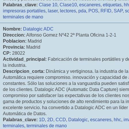
Palabras_clave:
Clase 10
,
Clase10
,
escaneres
,
etiquetas
,
hh
impresoras portatiles
,
laser
,
lectores
,
pda
,
POS
,
RFID
,
SAP
,
s
terminales de mano
Nombre:
Datalogic ADC
Direccion:
Alfonso Gomez Nº42 2ª Planta Oficina 1-2-1
Poblacion:
Madrid
Provincia:
Madrid
CP:
28022
Actividad_principal:
Fabricación de terminales portátiles y 
la industria.
Descripcion_corta:
Dinámica y vertiginosa. la industria de l
Automática requiere compromiso. innovación y capacidad de 
constantes. Sólo las soluciones a la vanguardia pueden sati
de los clientes. Datalogic ADC (Automatic Data Capture) siem
compromiso por satisfacer las expectativas de los clientes no
gama de productos y soluciones de alto rendimiento para la in
excelente servicio. ha convertido a Datalogic ADC en un líder
Automática de Datos.
Palabras_clave:
1D
,
2D
,
CCD
,
Datalogic
,
escaneres
,
hhc
,
im
terminales
,
terminales de mano