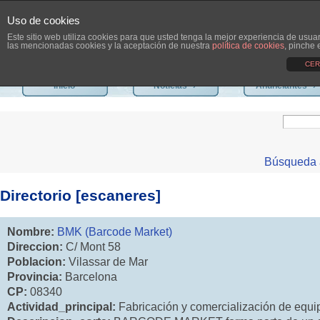
Uso de cookies
Este sitio web utiliza cookies para que usted tenga la mejor experiencia de usu
las mencionadas cookies y la aceptación de nuestra
política de cookies
, pinche 
CER
Inicio
Noticias
›
Anunciantes
›
Búsqueda 
Directorio [escaneres]
Nombre:
BMK (Barcode Market)
Direccion:
C/ Mont 58
Poblacion:
Vilassar de Mar
Provincia:
Barcelona
CP:
08340
Actividad_principal:
Fabricación y comercialización de equi