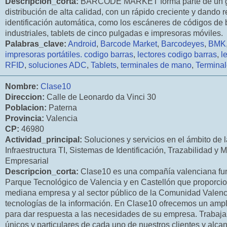
Descripcion_corta:
BARCODE MARKET forma parte de un gru
distribución de alta calidad, con un rápido creciente y dando r
identificación automática, como los escáneres de códigos de 
industriales, tablets de cinco pulgadas e impresoras móviles.
Palabras_clave:
Android
,
Barcode Market
,
Barcodeyes
,
BMK
impresoras portátiles. codigo barras
,
lectores codigo barras
,
l
RFID
,
soluciones ADC
,
Tablets
,
terminales de mano
,
Terminal
Nombre:
Clase10
Direccion:
Calle de Leonardo da Vinci 30
Poblacion:
Paterna
Provincia:
Valencia
CP:
46980
Actividad_principal:
Soluciones y servicios en el ámbito de l
Infraestructura TI, Sistemas de Identificación, Trazabilidad y 
Empresarial
Descripcion_corta:
Clase10 es una compañía valenciana fun
Parque Tecnológico de Valencia y en Castellón que proporci
mediana empresa y al sector público de la Comunidad Valenci
tecnologías de la información. En Clase10 ofrecemos un ampl
para dar respuesta a las necesidades de su empresa. Trabaja
únicos y particulares de cada uno de nuestros clientes y alca