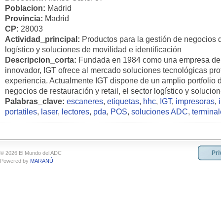
Poblacion:
Madrid
Provincia:
Madrid
CP:
28003
Actividad_principal:
Productos para la gestión de negocios de
logístico y soluciones de movilidad e identificación
Descripcion_corta:
Fundada en 1984 como una empresa de in
innovador, IGT ofrece al mercado soluciones tecnológicas pr
experiencia. Actualmente IGT dispone de un amplio portfolio 
negocios de restauración y retail, el sector logístico y solucio
Palabras_clave:
escaneres
,
etiquetas
,
hhc
,
IGT
,
impresoras
,
portatiles
,
laser
,
lectores
,
pda
,
POS
,
soluciones ADC
,
termina
Pri
© 2026 El Mundo del ADC
Powered by
MARANÚ