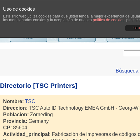
Uso de cookies
Este sitio web utiliza cookies para que usted tenga la mejor experiencia de usu
las mencionadas cookies y la aceptación de nuestra
política de cookies
, pinche 
CER
Inicio
Noticias
›
Anunciantes
›
Búsqueda 
Directorio [TSC Printers]
Nombre:
TSC
Direccion:
TSC Auto ID Technology EMEA GmbH - Georg-W
Poblacion:
Zorneding
Provincia:
Germany
CP:
85604
Actividad_principal:
Fabricación de impresoras de códigos de