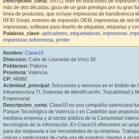
Descripcion_corta:
SATO, líder en soluciones de impresión
más de dos décadas, goza de un gran prestigio por su gran fia
línea de productos, que incluye impresoras de transferencia té
RFID Smart, motores de impresión OEM, impresoras de red de
impresoras, software para diseño de etiquetas, etiquetas y cin
Palabras_clave:
aplicadores
,
etiquetadoras
,
impresoras
,
impr
impresoras sobremesa
,
printer
Nombre:
Clase10
Direccion:
Calle de Leonardo da Vinci 30
Poblacion:
Paterna
Provincia:
Valencia
CP:
46980
Actividad_principal:
Soluciones y servicios en el ámbito de l
Infraestructura TI, Sistemas de Identificación, Trazabilidad y 
Empresarial
Descripcion_corta:
Clase10 es una compañía valenciana fun
Parque Tecnológico de Valencia y en Castellón que proporci
mediana empresa y al sector público de la Comunidad Valenci
tecnologías de la información. En Clase10 ofrecemos un ampl
para dar respuesta a las necesidades de su empresa. Trabaja
únicos y particulares de cada uno de nuestros clientes y alca