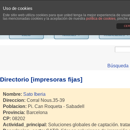
Uso de cookies
Este sitio web utiliza cookies para que usted tenga la mejor experiencia de usu
las mencionadas cookies y la aceptación de nuestra
política de cookies
, pinche 
CER
Inicio
Noticias
›
Anunciantes
›
Búsqueda 
Directorio [impresoras fijas]
Nombre:
Sato Iberia
Direccion:
Corral Nous.35-39
Poblacion:
Pi. Can Roqueta - Sabadell
Provincia:
Barcelona
CP:
08202
Actividad_principal:
Soluciones globales de captación. trata