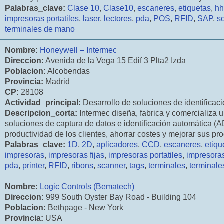
Palabras_clave:
Clase 10
,
Clase10
,
escaneres
,
etiquetas
,
hh
impresoras portatiles
,
laser
,
lectores
,
pda
,
POS
,
RFID
,
SAP
,
s
terminales de mano
Nombre:
Honeywell – Intermec
Direccion:
Avenida de la Vega 15 Edif 3 Plta2 Izda
Poblacion:
Alcobendas
Provincia:
Madrid
CP:
28108
Actividad_principal:
Desarrollo de soluciones de identificaci
Descripcion_corta:
Intermec diseña, fabrica y comercializa 
soluciones de captura de datos e identificación automática (A
productividad de los clientes, ahorrar costes y mejorar sus pr
Palabras_clave:
1D
,
2D
,
aplicadores
,
CCD
,
escaneres
,
etiqu
impresoras
,
impresoras fijas
,
impresoras portatiles
,
impresora
pda
,
printer
,
RFID
,
ribons
,
scanner
,
tags
,
terminales
,
terminal
Nombre:
Logic Controls (Bematech)
Direccion:
999 South Oyster Bay Road - Building 104
Poblacion:
Bethpage - New York
Provincia:
USA