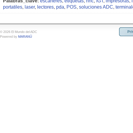
Palabras_clave:
escaneres
,
etiquetas
,
hhc
,
IGT
,
impresoras
,
portatiles
,
laser
,
lectores
,
pda
,
POS
,
soluciones ADC
,
termina
Pri
© 2026 El Mundo del ADC
Powered by
MARANÚ