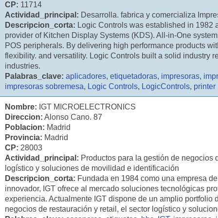
CP:
11714
Actividad_principal:
Desarrolla. fabrica y comercializa Imp
Descripcion_corta:
Logic Controls was established in 1982
provider of Kitchen Display Systems (KDS). All-in-One system
POS peripherals. By delivering high performance products with 
flexibility. and versatility. Logic Controls built a solid industry r
industries.
Palabras_clave:
aplicadores
,
etiquetadoras
,
impresoras
,
impr
impresoras sobremesa
,
Logic Controls
,
LogicControls
,
printer
Nombre:
IGT MICROELECTRONICS
Direccion:
Alonso Cano. 87
Poblacion:
Madrid
Provincia:
Madrid
CP:
28003
Actividad_principal:
Productos para la gestión de negocios de
logístico y soluciones de movilidad e identificación
Descripcion_corta:
Fundada en 1984 como una empresa de in
innovador, IGT ofrece al mercado soluciones tecnológicas pr
experiencia. Actualmente IGT dispone de un amplio portfolio 
negocios de restauración y retail, el sector logístico y solucio