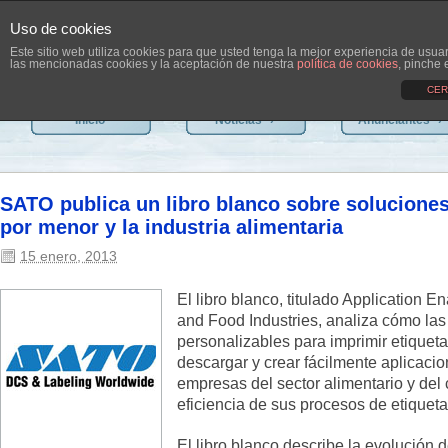
Uso de cookies
Este sitio web utiliza cookies para que usted tenga la mejor experiencia de usu
las mencionadas cookies y la aceptación de nuestra
política de cookies
, pinche 
CER
Inicio
Noticias
›
Anunciantes
›
SATO publica un libro blanco sobre soluciones
por menor y la industria alimentaria
15 enero, 2013
El libro blanco, titulado Application En
and Food Industries, analiza cómo las
personalizables para imprimir etiqueta
descargar y crear fácilmente aplicaci
empresas del sector alimentario y del
eficiencia de sus procesos de etiqueta
El libro blanco describe la evolución 