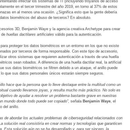
tentando infectar los sistemas de TI (incluyendo troyanos de acceso
lamente en el tercer trimestre del año 2019, en torno al 37% de estos
enazas en al menos una ocasión. ¿Significa esto que la gente debería
s datos biométricos del abuso de terceros? En absoluto.
cesorios 3D, Benjamin Waye y la agencia creativa Archetype para crear
n de
huellas dactilares artificiales
válido para la autenticación.
 para proteger los datos biométricos en un entorno en los que no existe
enados por terceros de forma responsable. Con este tipo de accesorio,
lizar otros sistemas que requieren autenticación a través de una huella
ricos sean robados. A diferencia de una huella dactilar real, la artificial
e sus datos biométricos se filtren debido a un ataque, el anillo puede
or lo que sus datos personales únicos estarán siempre seguros.
illo hace que la persona que lo lleve destaque entre la multitud como un
habitual cuando llevamos joyas, y resulta mucho más práctico. No solo es
 objetivo de ayudar a resolver un problema bastante grave en nuestras
n un mundo donde todo puede ser copiado”,
señala
Benjamin Waye
, el
 del anillo.
mas de abordar los actuales problemas de ciberseguridad relacionados con
La solución real consistiría en crear normas y tecnologías que garanticen
a. Esta solución aún no se ha desarrollado y, para ser sincero, la