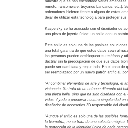
muestra que se han encontrado varias amenazas in
remoto, ransomware, troyanos bancarios, etc.). So
ordenadores hicieron frente a alguna de estas am
dejar de utilizar esta tecnología para proteger su
Kaspersky se ha asociado con el diseñador de ac
una pieza de joyería única: un anillo con un patró
Este anillo es solo una de las posibles soluciones
una total garantía de que estos datos sean almac
las personas pueden desbloquear su teléfono y uti
dactilar sin la preocupación de que sus datos biomét
puede ser cambiada y reajustada. En el caso de qu
ser reemplazado por un nuevo patrón artificial, p
“Al combinar elementos de arte y tecnología, el an
visionario. Se trata de un enfoque diferente del 
una pieza bella, sino que ha sido diseñada con el
vidas. Ayuda a preservar nuestra singularidad e
diseñador de accesorios 3D responsable del diseño
“Aunque el anillo es solo una de las posibles for
la biometría, no se trata de una solución mágica. 
la protección de la identidad única de cada person