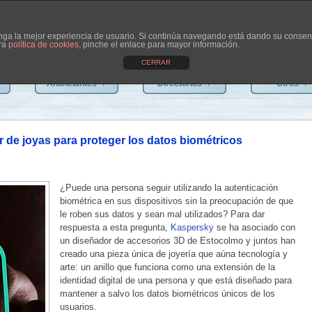
tenga la mejor experiencia de usuario. Si continúa navegando está dando su consen
tra
política de cookies
, pinche el enlace para mayor información.
CERRAR
Anunciantes
›
Directorios
›
Otros
›
 de joyas para proteger los datos biométricos
¿Puede una persona seguir utilizando la autenticación
biométrica en sus dispositivos sin la preocupación de que
le roben sus datos y sean mal utilizados? Para dar
respuesta a esta pregunta,
Kaspersky
se ha asociado con
un diseñador de accesorios 3D de Estocolmo y juntos han
creado una pieza única de joyería que aúna tecnología y
arte: un anillo que funciona como una extensión de la
identidad digital de una persona y que está diseñado para
mantener a salvo los datos biométricos únicos de los
usuarios.