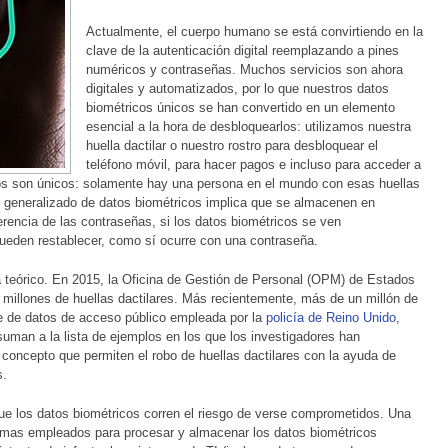
Actualmente, el cuerpo humano se está convirtiendo en la
clave de la autenticación digital reemplazando a pines
numéricos y contraseñas. Muchos servicios son ahora
digitales y automatizados, por lo que nuestros datos
biométricos únicos se han convertido en un elemento
esencial a la hora de desbloquearlos: utilizamos nuestra
huella dactilar o nuestro rostro para desbloquear el
teléfono móvil, para hacer pagos e incluso para acceder a
cos son únicos: solamente hay una persona en el mundo con esas huellas
uso generalizado de datos biométricos implica que se almacenen en
erencia de las contraseñas, si los datos biométricos se ven
ueden restablecer, como sí ocurre con una contraseña.
 teórico. En 2015, la Oficina de Gestión de Personal (OPM) de Estados
6 millones de huellas dactilares. Más recientemente, más de un millón de
se de datos de acceso público empleada por la
policía de Reino Unido,
uman a la lista de ejemplos en los que los investigadores han
oncepto que permiten el robo de huellas dactilares con la ayuda de
s.
e los datos biométricos corren el riesgo de verse comprometidos. Una
emas empleados para procesar y almacenar los datos biométricos