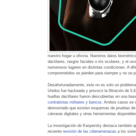
nuestro hogar u oficina. Nuestros datos biométri
dactilares, rasgos faciales o iris oculares, y el 
numerosos lugares en distintas condiciones. A dif
comprometidos se pierden para siempre y no se p
Desafortunadamente, este no es solo un problema
Unidos fue hackeada y provocó la filtración de 5,
huellas dactilares fueron descubiertas en una ba
contratistas militares y bancos
. Ambos casos se s
demostrado que existen esquemas de pruebas de c
cámaras digitales y otras herramientas disponible
La investigación de Kaspersky destaca también qu
reciente
revisión de las ciberamenazas
a los sist